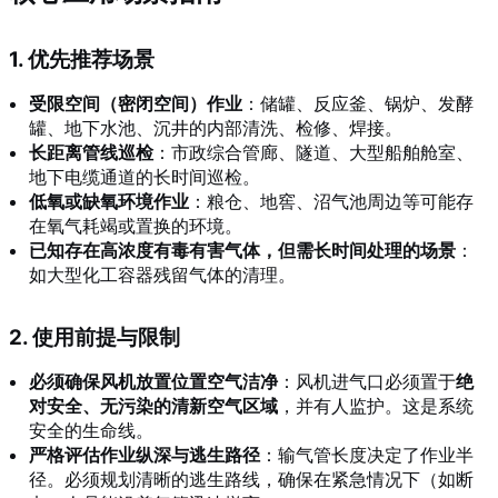
1. 优先推荐场景
受限空间（密闭空间）作业
：储罐、反应釜、锅炉、发酵
罐、地下水池、沉井的内部清洗、检修、焊接。
长距离管线巡检
：市政综合管廊、隧道、大型船舶舱室、
地下电缆通道的长时间巡检。
低氧或缺氧环境作业
：粮仓、地窖、沼气池周边等可能存
在氧气耗竭或置换的环境。
已知存在高浓度有毒有害气体，但需长时间处理的场景
：
如大型化工容器残留气体的清理。
2. 使用前提与限制
必须确保风机放置位置空气洁净
：风机进气口必须置于
绝
对安全、无污染的清新空气区域
，并有人监护。这是系统
安全的生命线。
严格评估作业纵深与逃生路径
：输气管长度决定了作业半
径。必须规划清晰的逃生路线，确保在紧急情况下（如断