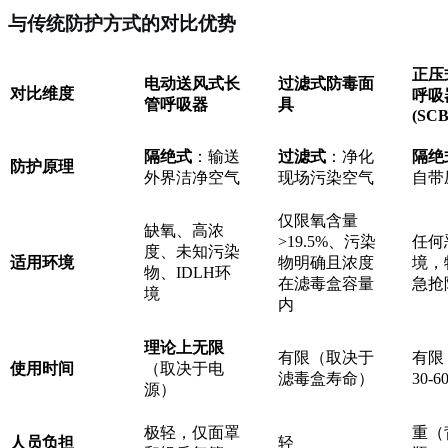
与传统防护方式的对比优势
正压
电动送风式长
过滤式防毒面
对比维度
呼吸
管呼吸器
具
(SCB
隔绝式
：输送
过滤式
：净化
隔绝
防护原理
外界洁净空气
现场污染空气
自带
仅限氧含量
缺氧、高浓
>19.5%、污染
任何
度、未知污染
适用环境
物明确且浓度
境，
物、IDLH环
在滤毒盒容量
急抢
境
内
理论上无限
有限（取决于
有限
使用时间
（取决于电
滤毒盒寿命）
30-
源）
极轻，仅面罩
重（
人员负担
轻