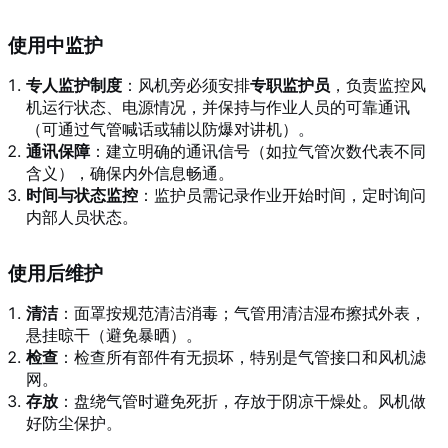
使用中监护
专人监护制度
：风机旁必须安排
专职监护员
，负责监控风
机运行状态、电源情况，并保持与作业人员的可靠通讯
（可通过气管喊话或辅以防爆对讲机）。
通讯保障
：建立明确的通讯信号（如拉气管次数代表不同
含义），确保内外信息畅通。
时间与状态监控
：监护员需记录作业开始时间，定时询问
内部人员状态。
使用后维护
清洁
：面罩按规范清洁消毒；气管用清洁湿布擦拭外表，
悬挂晾干（避免暴晒）。
检查
：检查所有部件有无损坏，特别是气管接口和风机滤
网。
存放
：盘绕气管时避免死折，存放于阴凉干燥处。风机做
好防尘保护。