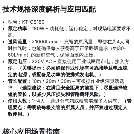
技术规格深度解析与应用匹配
型号
：KT-CS180
额定功率
：180W – 功耗低，运行稳定，对现场电源要求不
高。
送风流量
：>1000L/min – 充裕的总风量，即使在为4人同
时供气时，也能确保每人获得高于正常呼吸需求（约30-
60L/min）的新鲜空气，保障面罩内正压。
额定电压
：220V AC – 直接使用工业或民用市电，接入方
便。
（关键提示：必须确保作业现场有可靠接地且电压稳
定的电源，或配备足功率的便携式发电机。）
管长配置
：10m / 20m / 30m – 可根据作业纵深灵活选
择。
（选型建议：在满足安全距离的前提下，尽量选择较
短的管长，以减少风压损失和管路羁绊风险。）
使用人数
：1~4人 – 通过分气箱或歧管实现多人供气。
（管
理要点：需明确每根支管的所属人员，并严禁超过额定人
数使用。）
核心应用场景指南