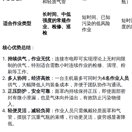
和轻质气管
瓶）
长时间、中低
短时间、已知
强度的常规作
短时
适合作业类型
污染的低风险
业、检修、巡
度的
作业
检
核心优势总结
：
持续供气，作业无忧
：连接市电即可实现理论上无时间限
制的供气，特别适合需数小时连续作业的检修、清理、粉
刷等工作。
多人协同，经济高效
：一台主机最多可同时为
4名作业人员
供气，大幅降低人均装备成本，并便于团队协作与通讯。
正压防护，安全可靠
：面罩内持续保持正压，即使面部密
封有微小泄漏，也是气体向外溢出，有效防止污染物侵
入。
轻便灵活，减轻负荷
：作业人员只需佩戴轻质面罩和气
管，摆脱了沉重气瓶的束缚，行动更灵活，疲劳感显著降
低。