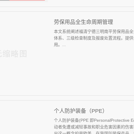
劳保用品全生命周期管理
本文系统阐述福清宁德三明南平劳保用品全
体系、三级检查制度及报废处置流程。提供
用。...
个人防护装备（PPE）
个人防护装备(PPE 即PersonalProtec
动者免遭或减轻事故和职业危害因素的伤害
出这一概念的是欧美，在我国叫劳保产品，或者