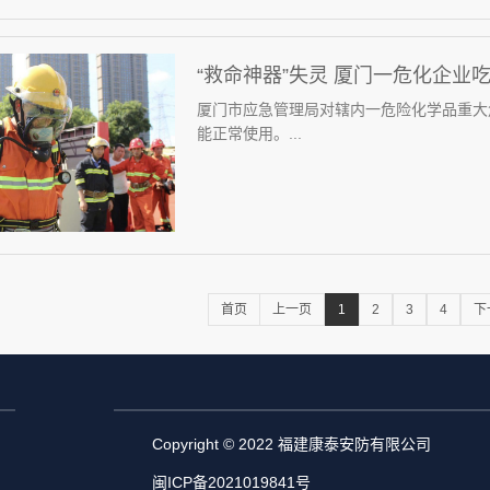
“救命神器”失灵 厦门一危化企业吃
厦门市应急管理局对辖内一危险化学品重大
能正常使用。...
首页
上一页
1
2
3
4
下
Copyright © 2022 福建康泰安防有限公司
闽ICP备2021019841号