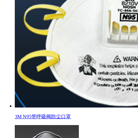
3M N95带呼吸阀防尘口罩