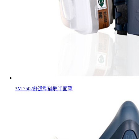
3M 7502舒适型硅胶半面罩