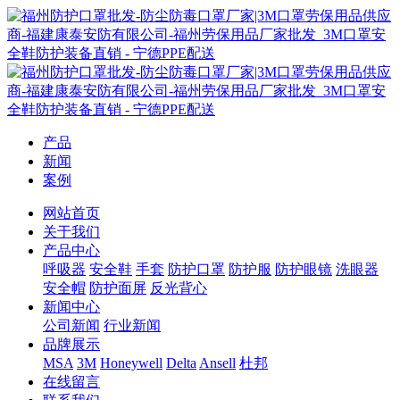
产品
新闻
案例
网站首页
关于我们
产品中心
呼吸器
安全鞋
手套
防护口罩
防护服
防护眼镜
洗眼器
安全帽
防护面屏
反光背心
新闻中心
公司新闻
行业新闻
品牌展示
MSA
3M
Honeywell
Delta
Ansell
杜邦
在线留言