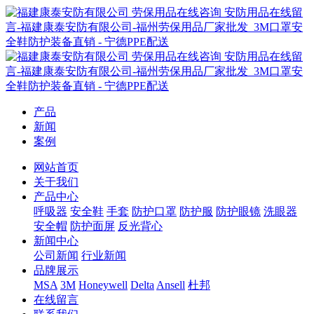
产品
新闻
案例
网站首页
关于我们
产品中心
呼吸器
安全鞋
手套
防护口罩
防护服
防护眼镜
洗眼器
安全帽
防护面屏
反光背心
新闻中心
公司新闻
行业新闻
品牌展示
MSA
3M
Honeywell
Delta
Ansell
杜邦
在线留言