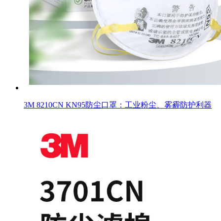
3M 8210CN KN95防尘口罩：工业粉尘、雾霾防护利器