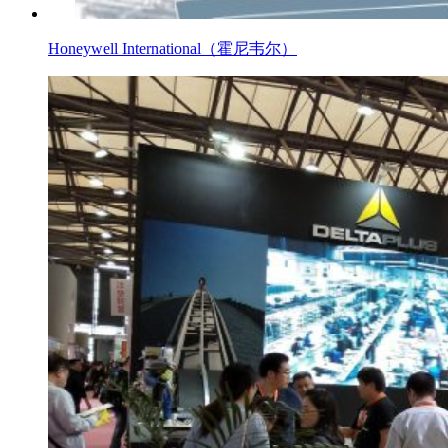
Honeywell International（霍尼韦尔）