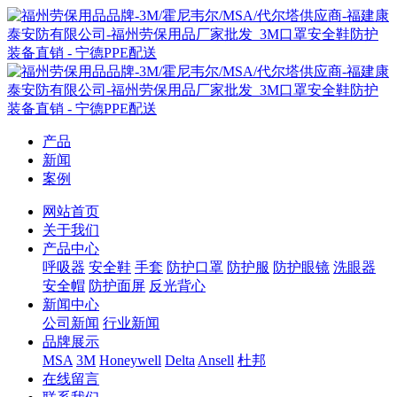
产品
新闻
案例
网站首页
关于我们
产品中心
呼吸器
安全鞋
手套
防护口罩
防护服
防护眼镜
洗眼器
安全帽
防护面屏
反光背心
新闻中心
公司新闻
行业新闻
品牌展示
MSA
3M
Honeywell
Delta
Ansell
杜邦
在线留言