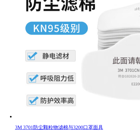
3M 3701防尘颗粒物滤棉与3200口罩面具