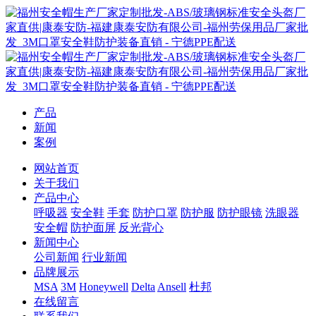
产品
新闻
案例
网站首页
关于我们
产品中心
呼吸器
安全鞋
手套
防护口罩
防护服
防护眼镜
洗眼器
安全帽
防护面屏
反光背心
新闻中心
公司新闻
行业新闻
品牌展示
MSA
3M
Honeywell
Delta
Ansell
杜邦
在线留言