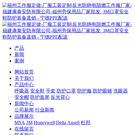
产品
新闻
案例
网站首页
关于我们
产品中心
呼吸器
安全鞋
手套
防护口罩
防护服
防护眼镜
洗眼器
安全帽
防护面屏
反光背心
新闻中心
公司新闻
行业新闻
品牌展示
MSA
3M
Honeywell
Delta
Ansell
杜邦
在线留言