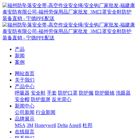
产品
新闻
案例
网站首页
关于我们
产品中心
呼吸器
安全鞋
手套
防护口罩
防护服
防护眼镜
洗眼器
安全帽
防护面屏
反光背心
新闻中心
公司新闻
行业新闻
品牌展示
MSA
3M
Honeywell
Delta
Ansell
杜邦
在线留言